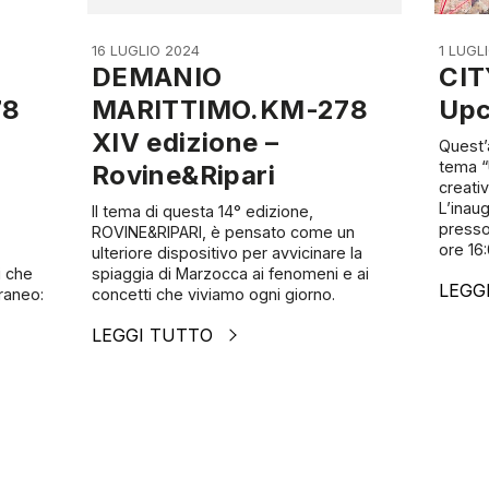
16 LUGLIO 2024
1 LUGL
DEMANIO
CIT
78
MARITTIMO.KM-278
Upc
XIV edizione –
Quest’
tema “
Rovine&Ripari
creativ
L’inaug
Il tema di questa 14° edizione,
presso
ROVINE&RIPARI, è pensato come un
ore 16:
ulteriore dispositivo per avvicinare la
i che
spiaggia di Marzocca ai fenomeni e ai
LEGG
raneo:
concetti che viviamo ogni giorno.
LEGGI TUTTO