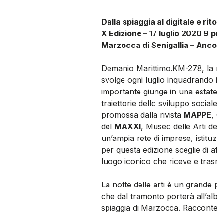
Dalla spiaggia al digitale e rit
X Edizione – 17 luglio 2020 9 
Marzocca di Senigallia – Anc
Demanio Marittimo.KM-278, la mar
svolge ogni luglio inquadrando i
importante giunge in una estate
traiettorie dello sviluppo socia
promossa dalla rivista
MAPPE
,
del
MAXXI
, Museo delle Arti d
un’ampia rete di imprese, istituz
per questa edizione sceglie di
luogo iconico che riceve e trasm
La notte delle arti è un grande 
che dal tramonto porterà all’a
spiaggia di Marzocca. Racconterà