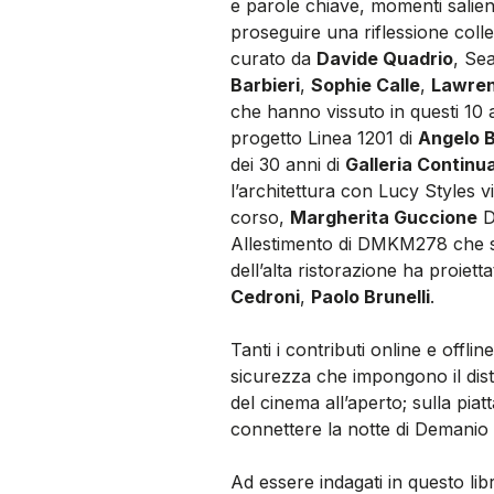
e parole chiave, momenti salien
proseguire una riflessione colle
curato da
Davide Quadrio
, Se
Barbieri
,
Sophie Calle
,
Lawre
che hanno vissuto in questi 10 an
progetto Linea 1201 di
Angelo 
dei 30 anni di
Galleria Continu
l’architettura con Lucy Styles vi
corso,
Margherita Guccione
D
Allestimento di DMKM278 che sa
dell’alta ristorazione ha proiet
Cedroni
,
Paolo Brunelli
.
Tanti i contributi online e offl
sicurezza che impongono il dis
del cinema all’aperto; sulla pia
connettere la notte di Demanio M
Ad essere indagati in questo li