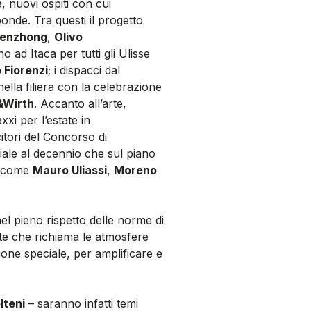
a, nuovi ospiti con cui
ponde. Tra questi il progetto
henzhong
,
Olivo
no ad Itaca per tutti gli Ulisse
o Fiorenzi
; i dispacci dal
nella filiera con la celebrazione
&Wirth
. Accanto all’arte,
xxi per l’estate in
itori del Concorso di
ale al decennio che sul piano
ti come
Mauro Uliassi
,
Moreno
nel pieno rispetto delle norme di
te che richiama le atmosfere
one speciale, per amplificare e
lteni
– saranno infatti temi