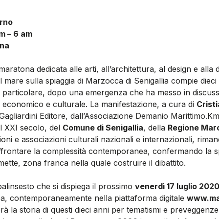
orno
pm – 6 am
ona
atona dedicata alle arti, all’architettura, al design e alla 
l mare sulla spiaggia di Marzocca di Senigallia compie dieci
 particolare, dopo una emergenza che ha messo in discussione
le economico e culturale. La manifestazione, a cura di
Cristi
 Gagliardini Editore, dall’Associazione Demanio Marittimo.K
el XXI secolo, del
Comune di Senigallia
, della
Regione Mar
ioni e associazioni culturali nazionali e internazionali, rim
 affrontare la complessità contemporanea, confermando la s
ette, zona franca nella quale costruire il dibattito.
palinsesto che si dispiega il prossimo
venerdì 17 luglio 202
lba, contemporaneamente nella piattaforma digitale
www.map
 la storia di questi dieci anni per tematismi e preveggenze,