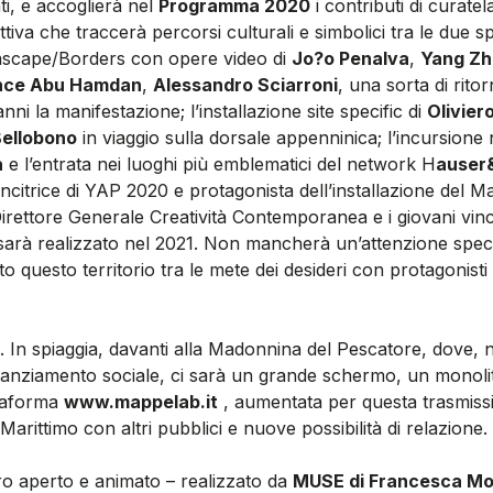
ti, e accoglierà nel
Programma 2020
i contributi di curatel
ttiva che traccerà percorsi culturali e simbolici tra le due s
ascape/Borders con opere video di
Jo?o Penalva
,
Yang Z
nce Abu Hamdan
,
Alessandro Sciarroni
, una sorta di ritor
ni la manifestazione; l’installazione site specific di
Olivier
Bellobono
in viaggio sulla dorsale appenninica; l’incursione 
a
e l’entrata nei luoghi più emblematici del network H
auser
ncitrice di YAP 2020 e protagonista dell’installazione del Ma
irettore Generale Creatività Contemporanea e i giovani vinc
rà realizzato nel 2021. Non mancherà un’attenzione speci
tato questo territorio tra le mete dei desideri con protagonis
ine. In spiaggia, davanti alla Madonnina del Pescatore, dove, 
tanziamento sociale, ci sarà un grande schermo, un monoli
ttaforma
www.mappelab.it
, aumentata per questa trasmissi
arittimo con altri pubblici e nuove possibilità di relazione.
bro aperto e animato – realizzato da
MUSE di Francesca Mo